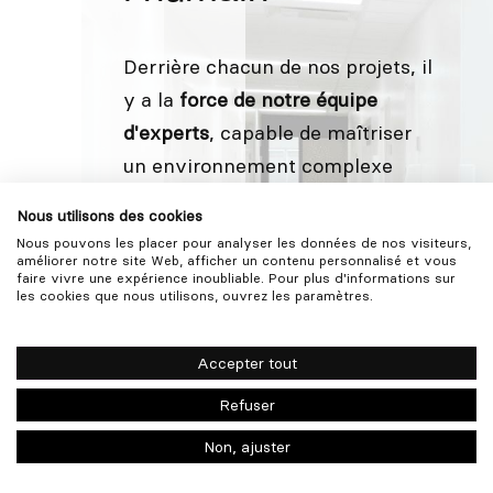
Derrière chacun de nos projets, il
y a la
force de notre équipe
d'experts
, capable de maîtriser
un environnement complexe
pour en faire une architecture
Nous utilisons des cookies
accessible et durable,
à échelle
Nous pouvons les placer pour analyser les données de nos visiteurs,
humaine
.
améliorer notre site Web, afficher un contenu personnalisé et vous
Découvrir
faire vivre une expérience inoubliable. Pour plus d'informations sur
les cookies que nous utilisons, ouvrez les paramètres.
Accepter tout
Refuser
Non, ajuster